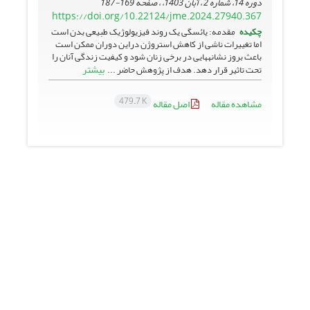
دوره 14، شماره 2 ، آبان 1403، ، صفحه
169-187
https://doi.org/10.22124/jme.2024.27940.367
چکیده
مقدمه: یائسگی یک روند فیزیولوژیک طبیعی بدن است
اما تغییرات ناشی از کاهش استروژن دراین دوران ممکن است
باعث بروز نشانه­هایی در برخی زنان شود و کیفیت زندگی آنان را
بیشتر
تحت تاثیر قرار دهد. هدف از پژوهش حاضر ...
479.7 K
مشاهده مقاله
اصل مقاله