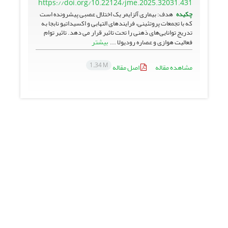
https://doi.org/10.22124/jme.2025.32031.431
چکیده
هدف: بیماری آلزایمر یک اختلال عصبی پیشرونده است
که با تجمعات پروتئینی، فرایند‌های التهابی و اکسیداتیو نابجا به
تدریج توانایی‌های ذهنی را تحت تاثیر قرار می دهد. تاثیر توام
بیشتر
فعالیت هوازی و عصاره رودیولا ...
1.34 M
مشاهده مقاله
اصل مقاله