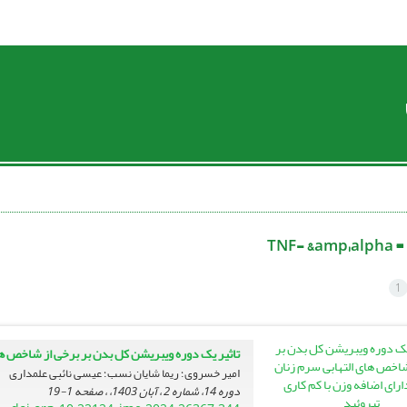
 =
TNF- &amp;alpha
1
تاثیر یک دوره ویبریشن کل بدن بر برخی از شاخص های
امیر خسروی؛ ریما شایان نسب؛ عیسی نائبی علمداری
دوره 14، شماره 2 ، آبان 1403، ، صفحه
1-19