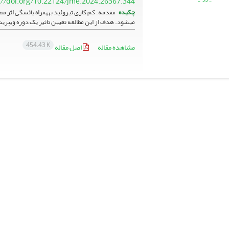
://doi.org/10.22124/jme.2024.26367.344
چکیده
مقدمه: کم کاری تیروئید به­همراه یائسگی اثر 
می­شود. هدف از این مطالعه تعیین تاثیر یک دوره ویبری
454.43 K
مشاهده مقاله
اصل مقاله