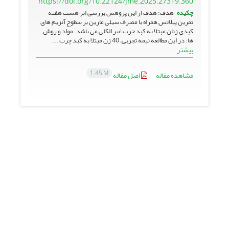
https://doi.org/10.22124/jme.2025.27319.360
چکیده
هدف: هدف از این پژوهش بررسی اثر هشت هفته
تمرین پیلاتس همراه با مصرف سیلی مارین بر سطوح آنزیم های
کبدی زنان مبتلا به کبد چرب غیر الکلی می باشد. مواد و روش
ها: در این مطالعه نیمه تجربی، 40 زن مبتلا به کبد چرب ...
بیشتر
1.45 M
مشاهده مقاله
اصل مقاله