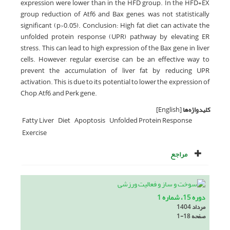
expression were lower than in the HFD group. In the HFD+EX
group reduction of Atf6 and Bax genes, was not statistically
significant (p>0.05). Conclusion: High fat diet can activate the
unfolded protein response (UPR) pathway by elevating ER
stress. This can lead to high expression of the Bax gene in liver
cells. However, regular exercise can be an effective way to
prevent the accumulation of liver fat by reducing UPR
activation. This is due to its potential to lower the expression of
Chop, Atf6, and Perk gene.
کلیدواژه‌ها
[English]
Fatty Liver
Diet
Apoptosis
Unfolded Protein Response
Exercise
مراجع
دوره 15، شماره 1
مرداد 1404
صفحه
1-18