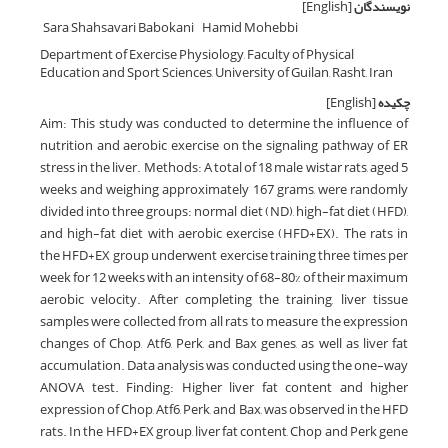
نویسندگان
[English]
Sara Shahsavari Babokani
Hamid Mohebbi
Department of Exercise Physiology, Faculty of Physical
Education and Sport Sciences, University of Guilan, Rasht, Iran
چکیده
[English]
Aim: This study was conducted to determine the influence of
nutrition and aerobic exercise on the signaling pathway of ER
stress in the liver. Methods: A total of 18 male wistar rats, aged 5
weeks and weighing approximately 167 grams, were randomly
divided into three groups: normal diet (ND), high-fat diet (HFD),
and high-fat diet with aerobic exercise (HFD+EX). The rats in
the HFD+EX group underwent exercise training three times per
week for 12 weeks with an intensity of 68-80% of their maximum
aerobic velocity. After completing the training, liver tissue
samples were collected from all rats to measure the expression
changes of Chop, Atf6, Perk, and Bax genes, as well as liver fat
accumulation. Data analysis was conducted using the one-way
ANOVA test. Finding: Higher liver fat content and higher
expression of Chop, Atf6, Perk, and Bax, was observed in the HFD
rats. In the HFD+EX group, liver fat content, Chop and Perk gene