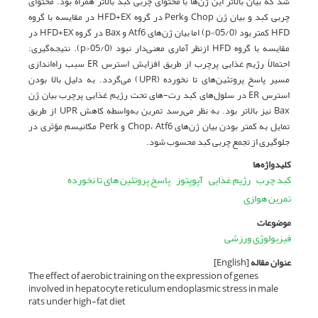
شد که بیان بالاتر این ژن‌ها با محتوای چربی کبد بالاتر همراه بود. محتوای
چربی کبد و بیان ژن Chop وPerk در گروه HFD+EX در مقایسه با گروه
HFD کمتر بود (05/0>p) اما بیان ژن‌های Atf6 و Bax در گروه HFD+EX در
مقایسه با گروه HFD ازنظر آماری معنی‌دار نبود (05/0<p). نتیجه‌گیری:
احتمالاً رژیم غذایی پرچرب از طریق افزایش استرس ER سبب راه‌اندازی
مسیر پاسخ پروتئین‌های تا نخورده (UPR) می‌گردد. به دلیل بالا بودن
استرس ER در سلول‌های کبد رت‌-های تحت رژیم غذایی پرچرب بیان ژن
Bax نیز بالاتر بود. به نظر می‌رسد تمرین به‌واسطه کاهش UPR از طریق
تمایل به کمتر بودن بیان ژن‌های Chop، Atf6 و Perk مکانیسم مؤثری در
جلوگیری از تجمع چربی کبد محسوب شود.
کلیدواژه‌ها
کبد چرب
رژیم غذایی
آپوپتوز
پاسخ پروتئین های تا نخورده
تمرین هوازی
موضوعات
فیزیولوژی ورزشی
عنوان مقاله
[English]
The effect of aerobic training on the expression of genes
involved in hepatocyte reticulum endoplasmic stress in male
rats under high-fat diet