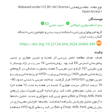
نوع مقاله : مقاله پژوهشی Released under (CC BY-NC) license I
Open Access I
نویسندگان
سارا شاهسواری بابوکانی
حمید محبی
گروه فیزیولوژی ورزشی دانشکده تربیت بدنی و علوم ورزشی دانشگاه
گیلان، رشت، ایران
https://doi.org/10.22124/jme.2024.26460.349
چکیده
هدف: هدف مطالعه حاضر بررسی اثر تغذیه و تمرین هوازی بر مسیر
پیام‌رسانی استرس ER کبد بود. روش‌شناسی: 18 سر رت نر نژاد ویستار با
وزن تقریبی 167 گرم و سن تقریبی 5 هفته به‌صورت تصادفی در گروه‌های
رژیم غذایی طبیعی (ND)، رژیم غذایی پرچرب (HFD) و رژیم غذایی پرچرب و
تمرین هوازی (HFD+EX) قرار گرفتند. مداخله تمرینی با شدتی حدود 80-
70 درصد حداکثر سرعت هوازی 3 جلسه در هفته به مدت 12 هفته اجرا
شد. در پایان، نمونه‌های بافت کبد برای اندازه-گیری تغییرات بیان ژن‌های
Chop، Atf6، Perk و Bax و تجمع چربی کبد جمع‌آوری شدند. تحلیل داده‌ها
با آزمون‌ تحلیل واریانس یک‌راهه انجام شد. یافته‌ها: افزایش معنی‌داری در
بیان ژن‌های Chop، Atf6، Perk و Bax در کبد رت‌های گروه HFD مشاهده