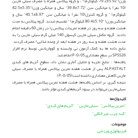
وزن("5.92±79.2 کیلوگرم)" ، و گروه پیلاتس همراه با مصرف سیلی مارین
(10 نفر) با میانگین سن "7.72±39.8" سال و میانگین وزن("5.35±82.5
کیلوگرم) " و گروه کنترل(10 نفر) با میانگین سن "8.97±40.1" سال و
میانگین وزن( "5.10±80.4 کیلوگرم) " تقسیم شدند. گروه پیلاتس به مدت
هشت هفته و سه روز در هفته تمرینات پیلاتس را در زمان 60 دقیقه انجام
دادند. گروه مکمل سیلی مارین کپسول 140 میلی گرم سیلی مارین را به
مدت هشت هفته و سه روز در هفته (بعد از وعده غذایی) مصرف کردند.
نتایج داده ها به کمک آزمون تی وابسته و کوواریانس توسط نرم افزار
SPSS26 در سطح معناداری P<0/05 انجام شد.
یافته‌ها: : نتایج تجزیه و تحلیل آماری نشان داد، سطوح آنزیم های کبدی
ALP,AST,ALT پس از هشت هفته تمرین پیلاتس همراه با مصرف سیلی
مارین کاهش معناداری داشته است(P<0/05).
نتیجه‏ گیری: بر اساس یافته‌ها، هشت هفته تمرین پیلاتس همراه با مصرف
سیلی‌مارین می‌تواند در بهبود آنزیم‌های کبدی مؤثر باشد.
کلیدواژه‌ها
"تمرین پیلاتس"
سیلی مارین"
"آنزیم های کبدی"
"کبد چرب غیر الکلی"
موضوعات
فیزیولوژی ورزشی