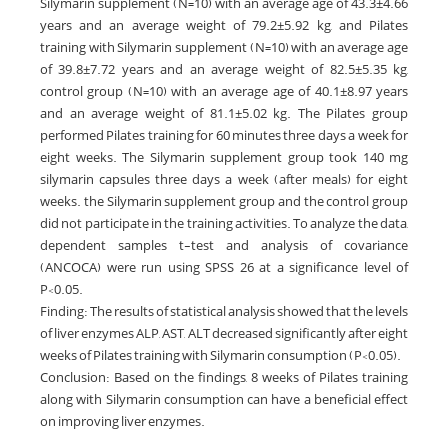
Silymarin supplement (N=10) with an average age of 43.3±4.66
years and an average weight of 79.2±5.92 kg, and Pilates
training with Silymarin supplement (N=10) with an average age
of 39.8±7.72 years and an average weight of 82.5±5.35 kg,
control group (N=10) with an average age of 40.1±8.97 years
and an average weight of 81.1±5.02 kg. The Pilates group
performed Pilates training for 60 minutes three days a week for
eight weeks. The Silymarin supplement group took 140 mg
silymarin capsules three days a week (after meals) for eight
weeks. the Silymarin supplement group and the control group
did not participate in the training activities. To analyze the data,
dependent samples t-test and analysis of covariance
(ANCOCA) were run using SPSS 26 at a significance level of
P<0.05.
Finding: The results of statistical analysis showed that the levels
of liver enzymes ALP, AST, ALT decreased significantly after eight
weeks of Pilates training with Silymarin consumption (P<0.05).
Conclusion: Based on the findings, 8 weeks of Pilates training
along with Silymarin consumption can have a beneficial effect
on improving liver enzymes.