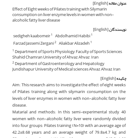
عنوان مقاله
[English]
Effect of Eight weeks of Pilates training with Silymarin
consumption on liver enzyme levels in women with non-
alcoholic fatty liver disease
نویسندگان
[English]
sedigheh kaabomeir
Abdolhamid Habibi
1
1
Farzad Jassemi Zergani
Aliakbar Alizadeh
2
1
Department of Sports Physiology, Faculty of Sports Sciences,
1
Shahid Chamran University of Ahvaz, Ahvaz , Iran
Department of Gastroenterology and Hepatology,
2
Jundishapur University of Medical sciences Ahvaz, Ahvaz, Iran
چکیده
[English]
Aim: This research aims to investigate the effect of eight weeks
of Pilates training along with silymarin consumption on the
levels of liver enzymes in women with non-alcoholic fatty liver
disease.
Matarial and methods: In this semi-experimental study, 40
women with non-alcoholic fatty liver were randomly divided
into four groups: Pilates training (N=10) with an average age of
42.2±8.68 years and an average weight of 79.8±4.7 kg, and