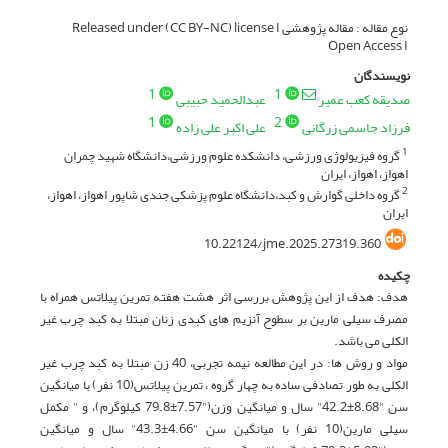
نوع مقاله : مقاله پژوهشی Released under (CC BY-NC) license I
Open Access I
نویسندگان
1
1
صدیقه کعب عمیر
عبدالحمید حبیبی
1
2
فرزاد جاسمی زرگانی
علی اکبر علی زاده
گروه فیزیولوژی ورزشی، دانشکده علوم ورزشی،دانشگاه شهید چمران
1
اهواز، اهواز، ایران
گروه داخلی گوارش و کبد،دانشگاه علوم پزشکی جندی شاپور اهواز، اهواز،
2
ایران
10.22124/jme.2025.27319.360
چکیده
هدف: هدف از این پژوهش بررسی اثر هشت هفته تمرین پیلاتس همراه با
مصرف سیلی مارین بر سطوح آنزیم های کبدی زنان مبتلا به کبد چرب غیر
الکلی می باشد.
مواد و روش ها: در این مطالعه نیمه تجربی، 40 زن مبتلا به کبد چرب غیر
الکلی به طور تصادفی ساده به چهار گروه ، تمرین پیلاتس(10 نفر) با میانگین
سن "8.68±42.2" سال و میانگین وزن("7.57±79.8 کیلوگرم)، و " مکمل
سیلی مارین(10 نفر) با میانگین سن "4.66±43.3" سال و میانگین