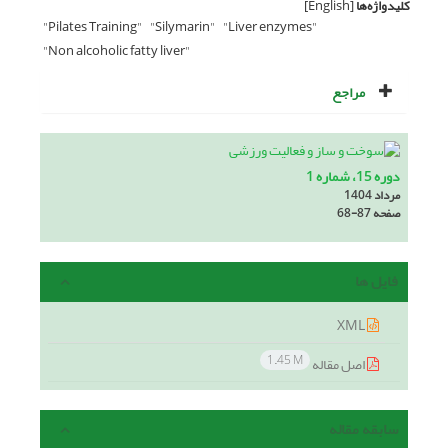
کلیدواژه‌ها
[English]
"Pilates Training"
"Silymarin"
"Liver enzymes"
"Non alcoholic fatty liver"
مراجع
دوره 15، شماره 1
مرداد 1404
صفحه
68-87
فایل ها
XML
1.45 M
اصل مقاله
سابقه مقاله