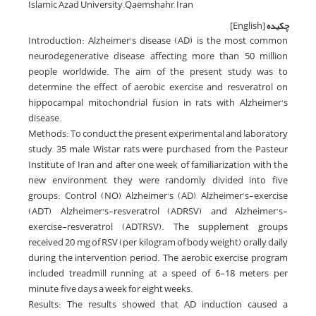
Islamic Azad University, Qaemshahr, Iran
چکیده
[English]
Introduction: Alzheimer's disease (AD) is the most common
neurodegenerative disease affecting more than 50 million
people worldwide. The aim of the present study was to
determine the effect of aerobic exercise and resveratrol on
hippocampal mitochondrial fusion in rats with Alzheimer's
disease.
Methods: To conduct the present experimental and laboratory
study, 35 male Wistar rats were purchased from the Pasteur
Institute of Iran and after one week of familiarization with the
new environment, they were randomly divided into five
groups: Control (NO), Alzheimer's (AD), Alzheimer's-exercise
(ADT), Alzheimer's-resveratrol (ADRSV), and Alzheimer's-
exercise-resveratrol (ADTRSV). The supplement groups
received 20 mg of RSV (per kilogram of body weight) orally daily
during the intervention period. The aerobic exercise program
included treadmill running at a speed of 6-18 meters per
minute, five days a week for eight weeks.
Results: The results showed that AD induction caused a