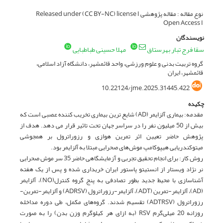
نوع مقاله : مقاله پژوهشی Released under (CC BY-NC) license I
Open Access I
نویسندگان
سقا فرج تبار بهرستاق
مهلا حسینی طباطبایی
گروه تربیت بدنی و علوم ورزشی، واحد قائمشهر، دانشگاه آزاد اسلامی،
قائمشهر، ایران
10.22124/jme.2025.31445.422
چکیده
مقدمه: بیماری آلزایمر (AD) شایع ترین بیماری تخریب کننده عصبی است که
بیش از 50 میلیون نفر را در سراسر جهان تحت تاثیر قرار می دهد. هدف از
پژوهش حاضر تعیین اثر تمرین هوازی و رزوراترول بر همجوشی
میتوکندریایی هیپوکامپ موش‌های صحرایی مبتلا به آلزایمر بود.
روش کار: برای انجام تحقیق تجربی و آزمایشگاهی حاضر 35 سر موش صحرایی
نر نژاد ویستار از انستیتو پاستور ایران خریداری شده و پس از یک هفته
آشناسازی با محیط جدید بطور تصادفی به پنج گروه کنترل(NO)، آلزایمر
(AD)، آلزایمر-تمرین (ADT)، آلزایمر-رزوراترول (ADRSV) و آلزایمر-تمرین-
رزوراترول (ADTRSV) تقسیم شدند. گروه‌های مکمل، طی دوره مداخله
روزانه 20 میلی‌گرم RSV (به ازای هر کیلوگرم وزن بدن) را به صورت