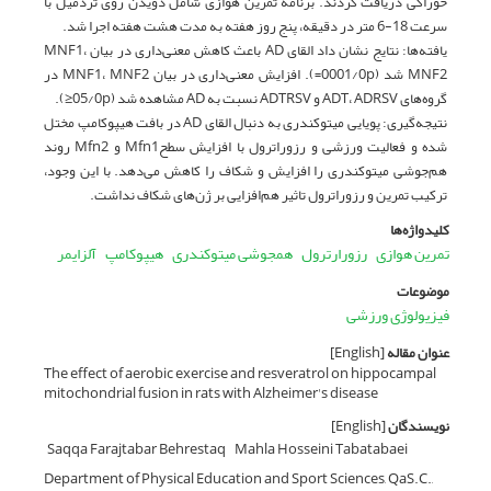
خوراکی دریافت کردند. برنامه تمرین هوازی شامل دویدن روی تردمیل با
سرعت 18-6 متر در دقیقه، پنج روز هفته به مدت هشت هفته اجرا شد.
یافته‌ها: نتایج نشان داد القای AD باعث کاهش معنی‌داری در بیان MNF1،
MNF2 شد (0001/0p=). افزایش معنی‌داری در بیان MNF1، MNF2 در
گروه‌های ADT، ADRSV و ADTRSV نسبت به AD مشاهده شد (05/0p≤).
نتیجه‌گیری: پویایی میتوکندری به دنبال القای AD در بافت هیپوکامپ مختل
شده و فعالیت ورزشی و رزوراترول با افزایش سطحMfn1 و Mfn2 روند
هم‌جوشی میتوکندری را افزایش و شکاف را کاهش می‌دهد. با این وجود،
ترکیب تمرین و رزوراترول تاثیر هم‌افزایی بر ژن‌های شکاف نداشت.
کلیدواژه‌ها
تمرین هوازی
رزورارترول
همجوشی میتوکندری
هیپوکامپ
آلزایمر
موضوعات
فیزیولوژی ورزشی
عنوان مقاله
[English]
The effect of aerobic exercise and resveratrol on hippocampal
mitochondrial fusion in rats with Alzheimer's disease
نویسندگان
[English]
Saqqa Farajtabar Behrestaq
Mahla Hosseini Tabatabaei
Department of Physical Education and Sport Sciences, QaS.C.,