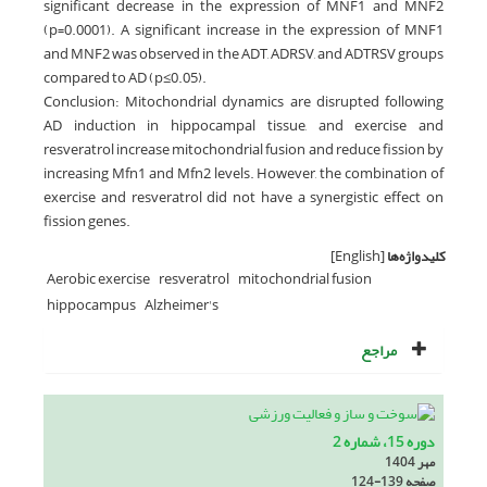
significant decrease in the expression of MNF1 and MNF2
(p=0.0001). A significant increase in the expression of MNF1
and MNF2 was observed in the ADT, ADRSV, and ADTRSV groups
compared to AD (p≤0.05).
Conclusion: Mitochondrial dynamics are disrupted following
AD induction in hippocampal tissue, and exercise and
resveratrol increase mitochondrial fusion and reduce fission by
increasing Mfn1 and Mfn2 levels. However, the combination of
exercise and resveratrol did not have a synergistic effect on
fission genes.
کلیدواژه‌ها
[English]
Aerobic exercise
resveratrol
mitochondrial fusion
hippocampus
Alzheimer's
مراجع
دوره 15، شماره 2
مهر 1404
صفحه
124-139