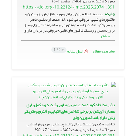
دوره 15، شماره 2 ، مهر 1404، ، صفحه
1-16
https://doi.org/10.22124/jme.2025.29741.391
چکیده
مقدمه: اضافه وزن و چاقی موجب افزایش رزیستین و
فاکتورهای قلبی_عروقی می شود. لذا هدف از تحقیق حاضر
بررسی تأثیر هشت جلسه کوهنوردی به همراه مکمل چای سبز
بر رزیستین و ریسک فاکتورهای قلبی-عروقی در مردان دارای
بیشتر
...
1.32 M
مشاهده مقاله
اصل مقاله
تاثیر مداخله کوتاه مدت تمرین تناوبی شدید و مکمل یاری
عصاره آویشن بر برخی شاخص‌های التهابی و آنتروپومتریکی
زنان دارای اضافه وزن/چاق
ثنا شوره کندی؛ مصطفی خانی؛ الهه پیرعلائی؛ مهدی فراموشی
دوره 13، شماره 1 ، اردیبهشت 1402، ، صفحه
171-190
https://doi.org/10.22124/jme.2023.23990.281