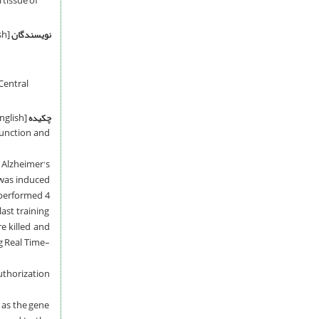
 tissue of
نویسندگان
[English]
Central
چکیده
[English]
 function and
 Alzheimer's
e was induced
p performed 4
ast training
e killed and
g Real Time-
uthorization
 as the gene