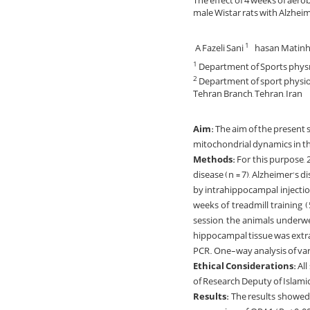
The effect of 4 weeks of aero
male Wistar rats with Alzheim
A Fazeli Sani
hasan Mati
1
Department of Sports physıo
1
Department of sport physiolo
2
Tehran Branch, Tehran, Iran
Aim:
The aim of the present s
mitochondrial dynamics in th
Methods:
For this purpose, 
disease (n = 7), Alzheimer's d
by intrahippocampal injectio
weeks of treadmill training 
session, the animals underwen
hippocampal tissue was extr
PCR. One-way analysis of vari
Ethical Considerations:
All
of Research Deputy of Islami
Results:
The results showed 