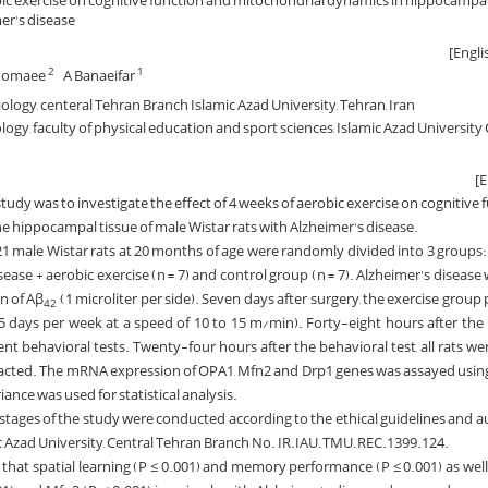
bic exercise on cognitive function and mitochondrial dynamics in hippocampal
er's disease
nhomaee
A Banaeifar
2
1
logy, centeral Tehran Branch Islamic Azad University, Tehran, Iran
gy, faculty of physical education and sport sciences, Islamic Azad University 
tudy was to investigate the effect of 4 weeks of aerobic exercise on cognitive
e hippocampal tissue of male Wistar rats with Alzheimer's disease.
21 male Wistar rats at 20 months of age were randomly divided into 3 groups:
isease + aerobic exercise (n = 7) and control group (n = 7). Alzheimer's diseas
n of Aβ
(1 microliter per side). Seven days after surgery, the exercise grou
42
(5 days per week at a speed of 10 to 15 m/min). Forty-eight hours after the l
t behavioral tests. Twenty-four hours after the behavioral test, all rats wer
acted. The mRNA expression of OPA1, Mfn2 and Drp1 genes was assayed usin
ance was used for statistical analysis.
 stages of the study were conducted according to the ethical guidelines and a
c Azad University, Central Tehran Branch No. IR.IAU.TMU.REC.1399.124.
that spatial learning (P ≤ 0.001) and memory performance (P ≤ 0.001) as well