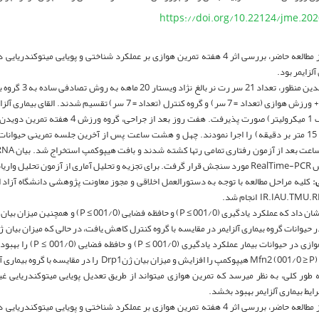
https://doi.org/10.22124/jme.20
هدف از مطالعه حاضر، بررسی اثر 4 هفته تمرین هوازی بر عملکرد شناختی و پویایی میت
آلزایمر بود.
بیماری آلزایمر + ورزش هوازی (تعداد = 7 سر) و گروه کنترل (تعداد = 7 
سرعت 10 الی 15 متر بر دقیقه) را اجرا نمودند. چهل و هشت ساعت پس از آخرین جلسه تمرینی حیو
عت بعد از آزمون رفتاری تمامی رت­ها کشته شدند و بافت هیپوکمپ استخراج شد. بیان mRNA
طرفه استفاده شد.
:
کلیه مراحل مطالعه با توجه به دستورالعمل اخلاقی و مجوز معاونت پژوهشی دانشگاه آزاد ا
IR.IAU.T انجام شد.
 طور کلی، به نظر می­رسد که تمرین هوازی می­تواند از طریق تعدیل پویایی میتوکندریایی غ
ایط بیماری آلزایمر بهبود بخشد.
هدف از مطالعه حاضر، بررسی اثر 4 هفته تمرین هوازی بر عملکرد شناختی و پویایی میت