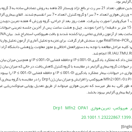
آلزایمر بود.
بیماری آلزایمر + ورزش هوازی (تعداد = 7 سر) و گروه کنترل (تعداد = 7 
سرعت 10 الی 15 متر بر دقیقه) را اجرا نمودند. چهل و هشت ساعت پس از آخرین جلسه تمرینی حیو
عت بعد از آزمون رفتاری تمامی رت­ها کشته شدند و بافت هیپوکمپ استخراج شد. بیان mRNA
طرفه استفاده شد.
:
کلیه مراحل مطالعه با توجه به دستورالعمل اخلاقی و مجوز معاونت پژوهشی دانشگاه آزاد ا
IR.IAU.T انجام شد.
 طور کلی، به نظر می­رسد که تمرین هوازی می­تواند از طریق تعدیل پویایی میتوکندریایی غ
ایط بیماری آلزایمر بهبود بخشد.
ر
هیپوکمپ
تمرین هوازی
OPA1
Mfn2
Drp1
20.1001.1.23222867.1399.