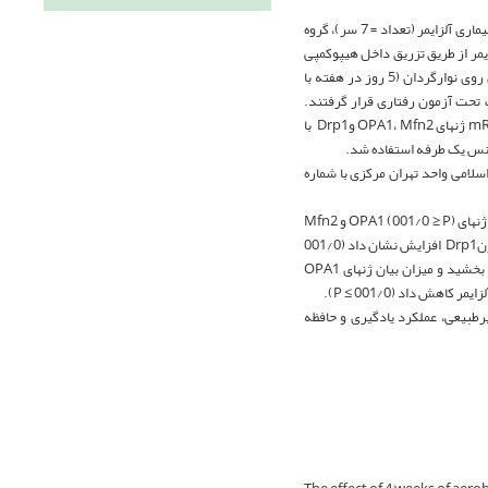
بدین منظور، تعداد 21 سر رت نر بالغ نژاد ویستار 20 ماهه به روش تصادفی ساده به 3 گروه بیماری آلزایمر (تعداد = 7 سر)، گروه
سر) تقسیم شدند. القای بیماری آلزایمر از طریق تزریق داخل هیپوکمپی
(هر طرف 1 میکرولیتر) صورت پذیرفت. هفت روز بعد از جراحی، گروه ورزش 4 هفته تمرین دویدن روی نوارگردان (5 روز در هفته با
انات تحت آزمون رفتاری قرار گرفتند.
ژن­های OPA1، Mfn2 وDrp1 با
سلامی واحد تهران مرکزی با شماره
: نتایج نشان داد که عملکرد یادگیری (001/0 ≥ P) و حافظه فضایی (001/0 ≥ P) و همچنین میزان بیان ژن­های OPA1 (001/0 ≥ P) و Mfn2
(001/0 ≥ P) در حیوانات گروه بیماری آلزایمر در مقایسه با گروه کنترل کاهش یافت، در حالی که میزان بیان ژنDrp1 افزایش نشان داد (001/0
≥ P). تمرین هوازی در حیوانات بیمار عملکرد یادگیری (001/0 ≥ P) و حافظه فضایی (001/0 ≥ P) را بهبود بخشید و میزان بیان ژن­های OPA1
یرطبیعی، عملکرد یادگیری و حافظه