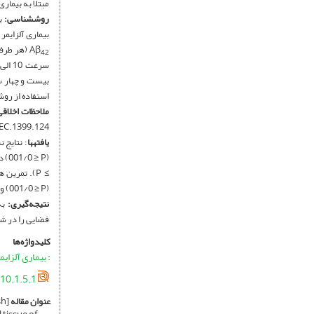
مبتلا به بیماری 
روش­شناسی:
Aβ
42
بیست و چهار سا
استفاده از روش RealTime-PCR مورد سنجش قرار گرفت. برای تجزیه و تحلیل آماری از آزمون تحلیل واریانس یک 
ملاحظات اخلاقی
MU.REC.1399.124
یافته
ها
(001/0 ≥ P) و Mfn2 (001/0 ≥ P) هیپوکمپ را افزایش و میزان بیان ژنDrp1 را در مقایسه با گروه بیماری آلزایمر کاهش داد (001/0 ≥ P).
نتیجه‌گیری:
به
فضایی را در شر
کلیدواژه‌ها
: بیماری آلزایم
10.1.5.1
عنوان مقاله
[English]