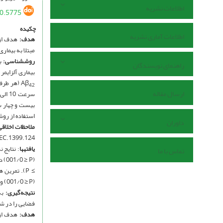
اطلاعات نشریه
20.5775
چکیده
اطلاعات آماری نشریه
هدف:
مبتلا به بیماری 
روش­شناسی:
راهنمای نویسندگان
Aβ
42
ارسال مقاله
بیست و چهار سا
استفاده از روش RealTime-PCR مورد سنجش قرار گرفت. برای تجزیه و تحلیل آماری از آزمون تحلیل واریانس یک 
داوران
ملاحظات اخلاقی
MU.REC.1399.124
یافته
ها
تماس با ما
(001/0 ≥ P) و Mfn2 (001/0 ≥ P) هیپوکمپ را افزایش و میزان بیان ژنDrp1 را در مقایسه با گروه بیماری آلزایمر کاهش داد (001/0 ≥ P).
نتیجه‌گیری:
به
فضایی را در شر
هدف: