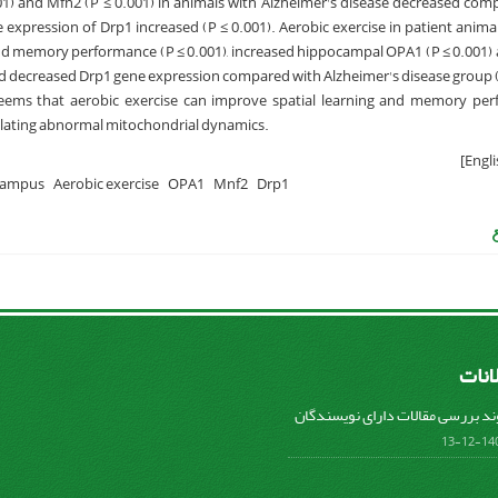
01) and Mfn2 (P ≤ 0.001) in animals with Alzheimer's disease decreased com
e expression of Drp1 increased (P ≤ 0.001). Aerobic exercise in patient anim
 and memory performance (P ≤ 0.001), increased hippocampal OPA1 (P ≤ 0.001)
nd decreased Drp1 gene expression compared with Alzheimer's disease group (
 seems that aerobic exercise can improve spatial learning and memory pe
lating abnormal mitochondrial dynamics.
campus
Aerobic exercise
OPA1
Mnf2
Drp1
لانات
ند بررسی مقالات دارای نویسندگان
1401-1