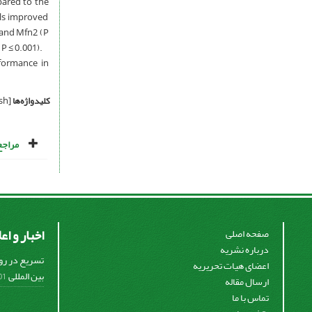
pared to the
als improved
 and Mfn2 (P
P ≤ 0.001).
rformance in
کلیدواژه‌ها
[English]
مراجع
اخبار و اع
صفحه اصلی
درباره نشریه
تسریع در رو
اعضای هیات تحریریه
بین المللی
2-13
ارسال مقاله
تماس با ما