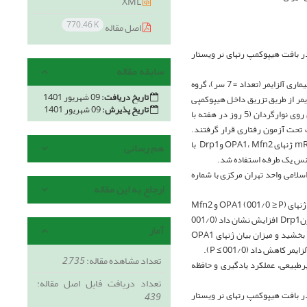
XML
770.46 K
اصل مقاله
وکندریایی در بافت هیپوکمپ رت­های نر ویستار
سابقه مقاله
بدین منظور، تعداد 21 سر رت نر بالغ نژاد ویستار 20 ماهه به روش تصادفی ساده به 3 گروه بیماری آلزایمر (تعداد = 7 سر)، گروه
تاریخ دریافت:
09 شهریور 1401
سر) تقسیم شدند. القای بیماری آلزایمر از طریق تزریق داخل هیپوکمپی
تاریخ پذیرش:
09 شهریور 1401
(هر طرف 1 میکرولیتر) صورت پذیرفت. هفت روز بعد از جراحی، گروه ورزش 4 هفته تمرین دویدن روی نوارگردان (5 روز در هفته با
انات تحت آزمون رفتاری قرار گرفتند.
ژن­های OPA1، Mfn2 وDrp1 با
هم رسانی
سلامی واحد تهران مرکزی با شماره
ارجاع به این مقاله
: نتایج نشان داد که عملکرد یادگیری (001/0 ≥ P) و حافظه فضایی (001/0 ≥ P) و همچنین میزان بیان ژن­های OPA1 (001/0 ≥ P) و Mfn2
(001/0 ≥ P) در حیوانات گروه بیماری آلزایمر در مقایسه با گروه کنترل کاهش یافت، در حالی که میزان بیان ژنDrp1 افزایش نشان داد (001/0
آمار
≥ P). تمرین هوازی در حیوانات بیمار عملکرد یادگیری (001/0 ≥ P) و حافظه فضایی (001/0 ≥ P) را بهبود بخشید و میزان بیان ژن­های OPA1
تعداد مشاهده مقاله:
2,735
یرطبیعی، عملکرد یادگیری و حافظه
تعداد دریافت فایل اصل مقاله:
وکندریایی در بافت هیپوکمپ رت­های نر ویستار
439