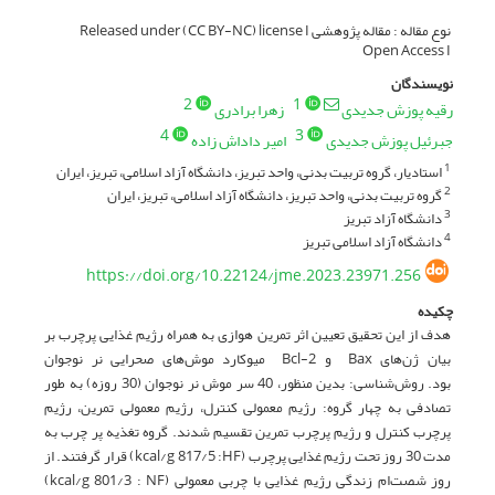
نوع مقاله : مقاله پژوهشی Released under (CC BY-NC) license I
Open Access I
نویسندگان
2
1
رقیه پوزش جدیدی
زهرا برادری
4
3
جبرئیل پوزش جدیدی
امیر داداش زاده
استادیار، گروه تربیت بدنی، واحد تبریز، دانشگاه آزاد اسلامی، تبریز، ایران
1
گروه تربیت بدنی، واحد تبریز، دانشگاه آزاد اسلامی، تبریز، ایران
2
دانشگاه آزاد تبریز
3
دانشگاه آزاد اسلامی تبریز
4
https://doi.org/10.22124/jme.2023.23971.256
چکیده
هدف از این تحقیق تعیین اثر تمرین هوازی به همراه رژیم غذایی پرچرب بر
بیان ژن‌های Bax و Bcl-2 میوکارد موش‌های صحرایی نر نوجوان
بود. روش‌شناسی: بدین منظور، 40 سر موش نر نوجوان (30 روزه) به طور
تصادفی به چهار گروه: رژیم معمولی کنترل، رژیم معمولی تمرین، رژیم
پرچرب کنترل و رژیم پرچرب تمرین تقسیم شدند. گروه تغذیه پر چرب به
مدت 30 روز تحت رژیم غذایی پرچرب (kcal/g 817/5 :HF) قرار گرفتند. از
روز شصت‌ام زندگی رژیم غذایی با چربی معمولی (kcal/g 801/3 : NF)