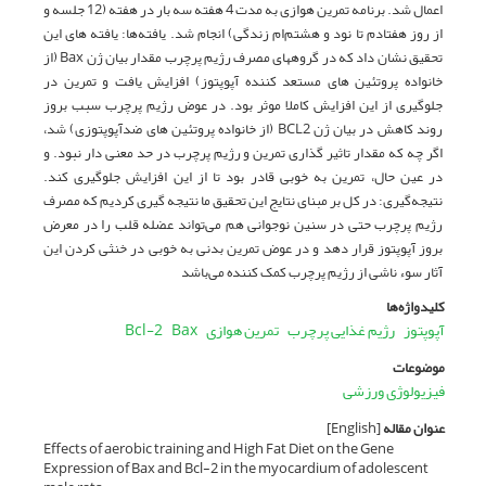
اعمال شد. برنامه تمرین هوازی به مدت 4 هفته سه بار در هفته (12 جلسه و
از روز هفتادم تا نود و هشتم‌ام زندگی) انجام شد. یافته‌ها: یافته های این
تحقیق نشان داد که در گروههای مصرف رژیم پرچرب مقدار بیان ژن Bax (از
خانواده پروتئین های مستعد کننده آپوپتوز) افزایش یافت و تمرین در
جلوگیری از این افزایش کاملا موثر بود. در عوض رژیم پرچرب سبب بروز
روند کاهش در بیان ژن BCL2 (از خانواده پروتئین های ضدآپوپتوزی) شد،
اگر چه که مقدار تاثیر گذاری تمرین و رژیم پرچرب در حد معنی دار نبود. و
در عین حال، تمرین به خوبی قادر بود تا از این افزایش جلوگیری کند.
نتیجه‌گیری: در کل بر مبنای نتایج این تحقیق ما نتیجه گیری کردیم که مصرف
رژیم پرچرب حتی در سنین نوجوانی هم می‌تواند عضله قلب را در معرض
بروز آپوپتوز قرار دهد و در عوض تمرین بدنی به خوبی در خنثی کردن این
آثار سوء ناشی از رژیم پرچرب کمک کننده می‌باشد
کلیدواژه‌ها
آپوپتوز
رژیم غذایی پرچرب
تمرین هوازی
Bax
Bcl-2
موضوعات
فیزیولوژی ورزشی
عنوان مقاله
[English]
Effects of aerobic training and High Fat Diet on the Gene
Expression of Bax and Bcl-2 in the myocardium of adolescent