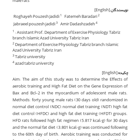
male rats
نویسندگان
[English]
Roghayeh Pouzesh Jadidi
Fatemeh Baradari
1
2
Jabraeel pouzesh jadidi
Amir Dadashzadeh
3
4
: Assistant Prof., Department of Exercise Physiology, Tabriz
1
branch, Islamic Azad University, Tabriz, Iran
Department of Exercise Physiology, Tabriz branch, Islamic
2
Azad University, Tabriz, Iran
Tabriz university
3
azad tabriz univercity
4
چکیده
[English]
Aim: The aim of this study was to determine the Effects of
aerobic training and High Fat Diet on the Gene Expression of
Bax and Bcl-2 in the myocardium of adolescent male rats.
Methods: forty young male rats (30 days old) randomized in
normal diet control (NDC), normal diet training (NDT), high fat
diet control (HFDC) and high fat diet training (HFDT) groups.
HFD rats followed high fat regimen (5.817 kcal/g) for 30 days
and the normal fat diet (3.801 kcal/g) was continued following
to the 60th day of birth. Aerobic training was conducted for