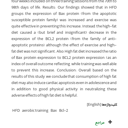
four weeks included on three training sessions from the 70th to
98th days of life. Results: Our findings showed that in HFD
groups the expression of Bax protein (from the apoptotic
susceptible protein family) was increased and exercise was
quite effective in preventing this increase. Instead, the high-fat
diet caused a (but brief and insignificant) decrease in the
expression of the BCL2 protein (from the family of anti-
apoptotic proteins), although the effect of exercise and high-
fat diet was not significant. Also, High fat diet increased the ratio
of Bax protein expression to BCL2 protein expression (as an
index of overall outcome reflecting , while training was well able
to prevent this increase. Conclusion: Overall, based on the
results of this study, we conclude that consumption of high fat
diet may also induce cardiac apoptosis even in adolescence and
in addition to good physical activity in neutralizing these
adverse effects of high fat diet is helpful.
کلیدواژه‌ها
[English]
HFD
aerobic training
Bax
Bcl-2
مراجع