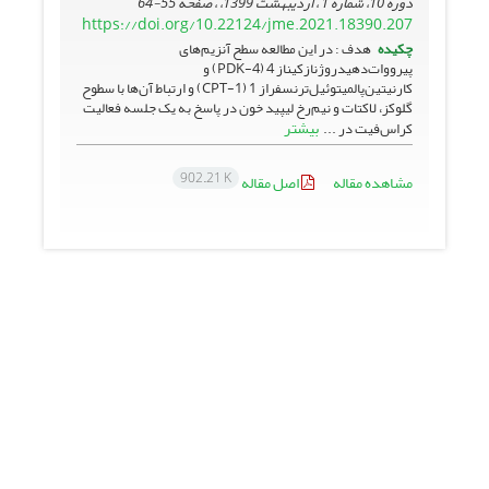
دوره 10، شماره 1 ، اردیبهشت 1399، ، صفحه
55-64
https://doi.org/10.22124/jme.2021.18390.207
چکیده
هدف : در این مطالعه سطح آنزیم‌های
پیرووات‌دهیدروژنازکیناز 4 (PDK-4) و
کارنیتین‌پالمیتوئیل‌ترنسفراز 1 (CPT-1) و ارتباط آن‌ها با سطوح
گلوکز، لاکتات و نیم‌رخ لیپید خون در پاسخ به یک جلسه فعالیت
بیشتر
کراس‌فیت در ...
902.21 K
مشاهده مقاله
اصل مقاله