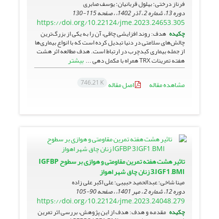
فرناز درختی؛ بهلول قربانیان؛ یوسف صابری
دوره 13، شماره 2 ، آذر 1402، ، صفحه
115-130
https://doi.org/10.22124/jme.2023.24653.305
چکیده
هدف: روند افزایشی چاقی، آن را به یکی از بزرگ‌ترین
چالش‌های سلامتی در دنیا تبدیل کرده است که با انواع بیماری‌ها
از جمله بیماری کبدچرب در ارتباط است. هدف مطالعه اثر هشت
بیشتر
هفته تمرینات TRX همراه با مکمل دهی ...
746.21 K
مشاهده مقاله
اصل مقاله
تاثیر هشت هفته تمرین مقاومتی و هوازی بر سطوح IGFBP
3,IGF1 ,BMI زنان چاق شهر اهواز
مینا شاخی؛ عبدالحمید حبیبی؛ علی اکبر علی زاده
دوره 12، شماره 2 ، مهر 1401، ، صفحه
90-105
https://doi.org/10.22124/jme.2023.24048.279
چکیده
مقدمه و هدف: هدف از این پژوهش، بررسی اثر تمرین