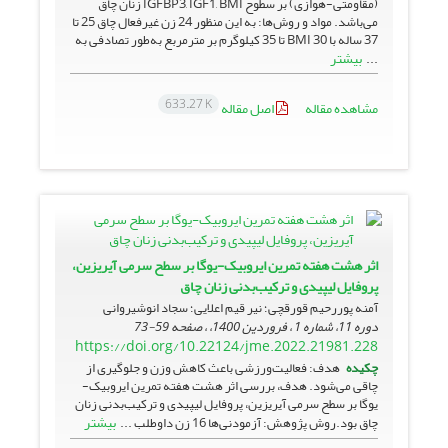
(مقاومتی-هوازی) بر سطوح IGFBP3, IGF1, BMI زنان چاق
می‌باشد. مواد و روش‌ها: به این منظور 24 زن غیرفعال چاق 25 تا
37 ساله با BMI 30 تا 35 کیلوگرم بر مترمربع به‌طور تصادفی به
بیشتر
...
633.27 K
مشاهده مقاله
اصل مقاله
اثر هشت هفته تمرین ایروبیک-یوگا بر سطح سرمی آیریزین،
پروفایل لیپیدی و ترکیب‌بدنی زنان چاق
آمنه پوررحیم قورقچی؛ نیر قیم اعلایی؛ سجاد انوشیروانی
دوره 11، شماره 1 ، فروردین 1400، ، صفحه
59-73
https://doi.org/10.22124/jme.2022.21981.228
چکیده
هدف: فعالیت‌ورزشی باعث کاهش ‌وزن و جلوگیری از
چاقی می‌شود. هدف، بررسی اثر هشت هفته تمرین ایروبیک-
یوگا بر سطح سرمی آیریزین، پروفایل لیپیدی و ترکیب‌بدنی زنان
بیشتر
چاق بود.روش‌ پژوهش: آزمودنی‌ها 16 زن داوطلب ...