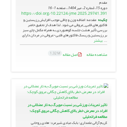
مقدم
دوره 15، شماره 2 ، مهر 1404، ، صفحه
1-16
https://doi.org/10.22124/jme.2025.29741.391
چکیده
مقدمه: اضافه وزن و چاقی موجب افزایش رزیستین و
فاکتورهای قلبی_عروقی می شود. لذا هدف از تحقیق حاضر
بررسی تأثیر هشت جلسه کوهنوردی به همراه مکمل چای سبز
بر رزیستین و ریسک فاکتورهای قلبی-عروقی در مردان دارای
بیشتر
...
1.32 M
مشاهده مقاله
اصل مقاله
تاثیر تمرینات ورزشی بر نسبت مویرگ به تار عضلانی در
افراد در معرض خطر بالای کاهش چگالی عروق کوچک:
مطالعه فراتحلیلی
کریم آزالی علمداری؛ بابک عبادی شیرمرد؛ هادی روحانی