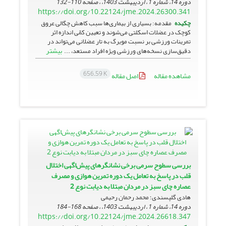
دوره 14، شماره 1 ، اردیبهشت 1403، ، صفحه
110-132
https://doi.org/10.22124/jme.2024.26300.341
چکیده
مقدمه: بسیاری از بیماری‌ها سبب کاهش چگالی عروق
کوچک در عضلات اسکلتی می‌شوند و تعیین کمّی اندازه اثر
تمرینات ورزشی بر نسبت مویرگ به تار عضلانی می‌تواند در
بیشتر
دقیق‌سازی نسخه‌های ورزشی ویژه افراد مستعد، ...
656.59 K
مشاهده مقاله
اصل مقاله
بررسی سطوح سرمی برخی نشانگرهای پیش‌اگهی اختلال
قلب در پاسخ به تعامل یک دوره تمرین هوازی و مصرف
عصاره چای سبز در مردان مبتلا به دیابت نوع 2
هادی گلپسندی؛ محمد رحمان رحیمی
دوره 14، شماره 1 ، اردیبهشت 1403، ، صفحه
168-184
https://doi.org/10.22124/jme.2024.26618.347