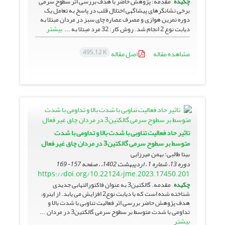
چکیده
مقدمه: پژوهش حاضر با هدف بررسی اثر سطوح سرمی
برخی نشانگرهای پیش­اگهی اختلال قلب در پاسخ به تعامل یک
دوره تمرین هوازی و مصرف عصاره چای سبز در مردان مبتلا به
بیشتر
دیابت نوع 2 انجام شد. روش کار: 32 مرد مبتلا به ...
495.12 K
مشاهده مقاله
اصل مقاله
تاثیر حاد فعالیت تناوبی با شدت بالا و تداومی با شدت
متوسط بر سطوح سرمی گالکتین3 در مردان چاق غیر فعال
بیتا طالبی؛ بهمن میرزایی
دوره 13، شماره 1 ، اردیبهشت 1402، ، صفحه
157-169
https://doi.org/10.22124/jme.2023.17450.201
چکیده
مقدمه. گالکتین3 به عنوان فاکتورالتهابی جدیدی
شناخته شده است که با دیابت نوع2 افزایش می یابد. از اینرو،
هدف پژوهش حاضر بررسی اثر فعالیت تناوبی با شدت بالا و
تداومی با شدت متوسط بر سطوح سرمی گالکتین3 در مردان ...
بیشتر